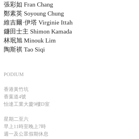
張彩如
Fran Chang
鄭素英 Soyoung Chung
維吉爾·伊塔 Virginie Ittah
鐮田士主 Shimon Kamada
林珉旭 Minouk Lim
陶斯祺 Tao Siqi
PODIUM
香港黃竹坑
香葉道4號
怡達工業大廈9樓D室
星期二至六
早上11時至晚上7時
週一及公眾假期休息